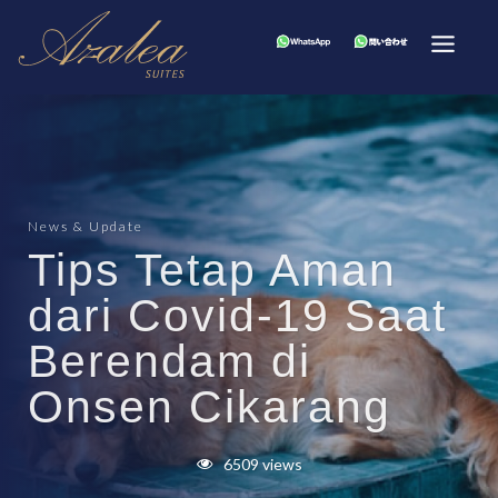
News & Update
Tips Tetap Aman
dari Covid-19 Saat
Berendam di
Onsen Cikarang
6509 views