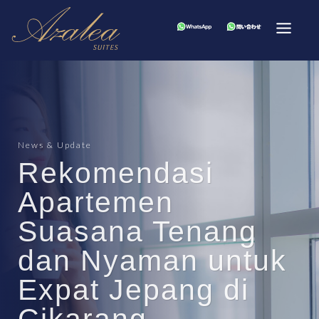
News & Update
Rekomendasi
Apartemen
Suasana Tenang
dan Nyaman untuk
Expat Jepang di