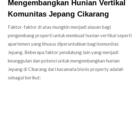
Mengembangkan Hunian Vertikal
Komunitas Jepang Cikarang
Faktor-faktor di atas mungkin menjadi alasan bagi
pengembang properti untuk membuat hunian vertikal seperti
apartemen yang khusus diperuntukkan bagi komunitas
Jepang. Beberapa faktor pendukung lain yang menjadi
keunggulan dan potensi untuk mengembangkan hunian
Jepang di Cikarang dari kacamata bisnis property adalah
sebagai berikut:
Cikarang merupakan kawasan
emerging district
Harga hunian di Cikarang yang cenderung terjangkau
(
affordable product
)
Cikarang memiliki pertumbuhan bisnis dan
pertumbuhan penduduk yang cukup tinggi
Akses di Cikarang yang cukup baik dan akan terus
dikembangkan (
good accessibility
)