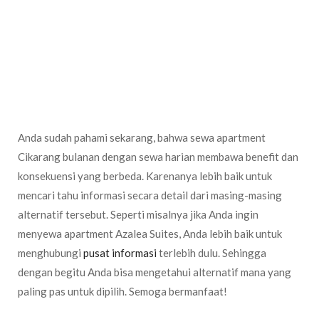
begitu, secara biaya cenderung lebih efisien dibanding dengan
menginap di hotel lho!
Meskipun fleksibilitas alternatif ini lebih tinggi, bukan berarti
Anda bisa benar-benar bebas untuk memutuskan penghentian
masa sewa ya. Karena terkadang ada biaya penalty jika ternyata
masa sewa Anda tidak sesuai dengan kontrak yang sudah
disepakati di awal.
Anda sudah pahami sekarang, bahwa sewa apartment
Cikarang bulanan dengan sewa harian membawa benefit dan
konsekuensi yang berbeda. Karenanya lebih baik untuk
mencari tahu informasi secara detail dari masing-masing
alternatif tersebut. Seperti misalnya jika Anda ingin
menyewa apartment Azalea Suites, Anda lebih baik untuk
menghubungi
pusat informasi
terlebih dulu. Sehingga
dengan begitu Anda bisa mengetahui alternatif mana yang
paling pas untuk dipilih. Semoga bermanfaat!