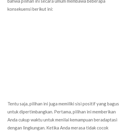
bahwa pilihan ini secara umum membawa beberapa
konsekuensi berikut ini:
Jangka waktu sewa secara bulanan membuat Anda harus siap
jika sewaktu-waktu terjadi kenaikan harga. Jadi misalnya bulan
pertama Anda mendapatkan harga sewa 30 juta, Anda tak bisa
protes jika bulan berikutnya tiba-tiba pemilik menaikannya
menjadi 35 juta. Mereka punya kewenangan tersebut tanpa
perlu memberikan alasan apapun.
Selain dari sisi harga, pemilik juga berwenang untuk sewaktu-
waktu melakukan pemberhentian masa sewa bulanan. Dimana
itu artinya Anda harus cukup fleksibel untuk melakukan
perpindahan tempat tinggal entah di bulan pertama, kedua dan
seterusnya. Anda tak bisa menuntut mereka karena memang
kontrak sewa bulanan akan berlaku dalam jangka waktu bulanan.
Tentu saja, pilihan ini juga memiliki sisi positif yang bagus
untuk dipertimbangkan. Pertama, pilihan ini memberikan
Anda cukup waktu untuk menilai kemampuan beradaptasi
dengan lingkungan. Ketika Anda merasa tidak cocok