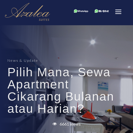
News & Update
Pilih Mana, Sewa
Apartment
Cikarang Bulanan
atau Harian?
6661 views