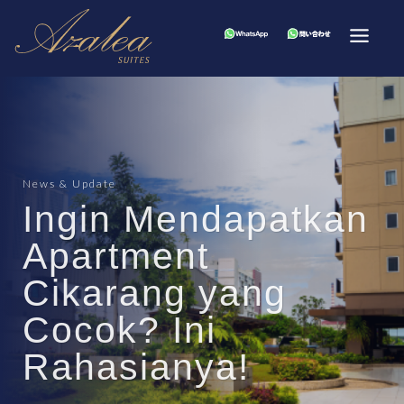
News & Update
Ingin Mendapatkan
Apartment
Cikarang yang
Cocok? Ini
Rahasianya!