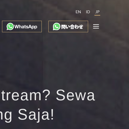
EN
ID
JP
stream? Sewa
ng Saja!