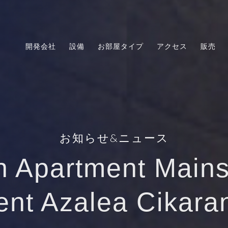
開発会社
設備
お部屋タイプ
アクセス
販売
お知らせ&ニュース
n Apartment Main
nt Azalea Cikara