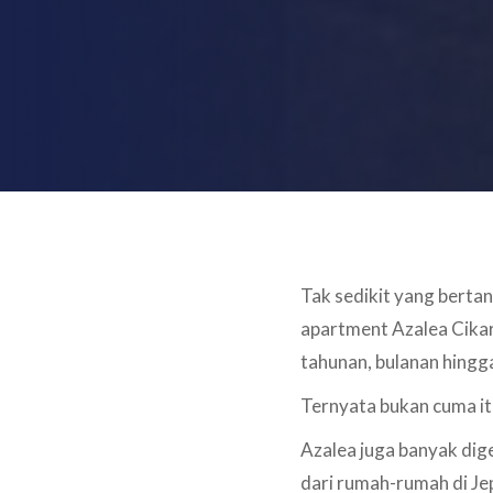
Tak sedikit yang berta
apartment Azalea Cikar
tahunan, bulanan hingg
Ternyata bukan cuma it
Azalea juga banyak dige
dari rumah-rumah di J