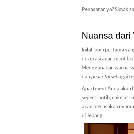
Penasaran ya? Simak saj
Nuansa dari
Inilah poin pertama y
dekorasi apartment be
Menggunakan warna-war
dan
peaceful
sebagai te
Apartment Anda akan b
seperti putih, cokelat,
akan merasakan nyaman 
di Jepang.