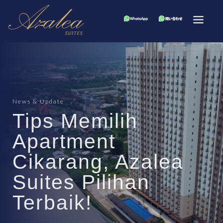
News & Update
Tips Memilih
Apartment
Cikarang, Azalea
Suites Pilihan
Terbaik!