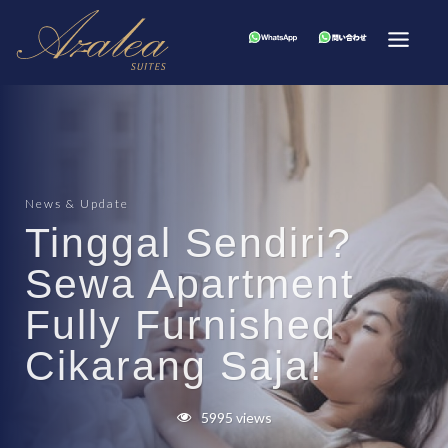
News & Update
Tinggal Sendiri?
Sewa Apartment
Fully Furnished
Cikarang Saja!
5995 views