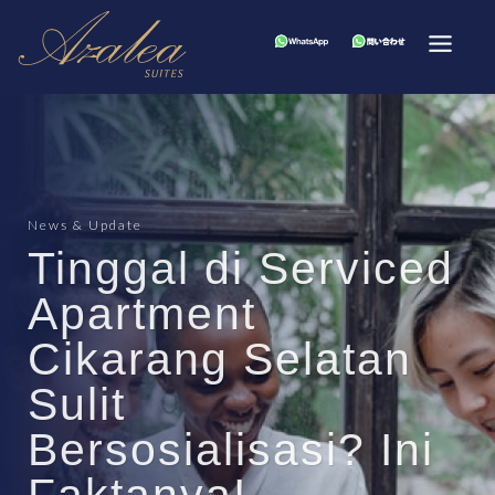
News & Update
Tinggal di Serviced
Apartment
Cikarang Selatan
Sulit
Bersosialisasi? Ini