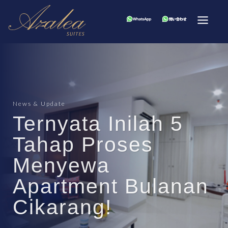
News & Update
Ternyata Inilah 5
Tahap Proses
Menyewa
Apartment Bulanan
Cikarang!