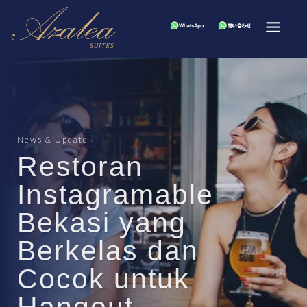
News & Update
Restoran
Instagramable
Bekasi yang
Berkelas dan
Cocok untuk