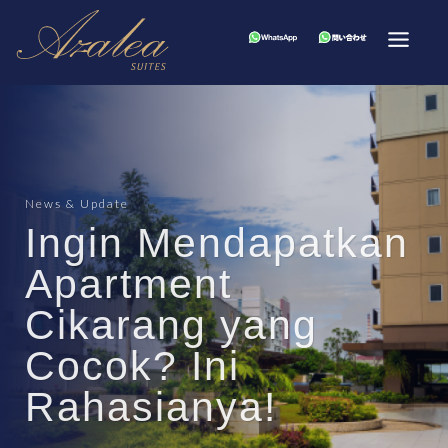
News & Update
Ingin Mendapatkan
Apartment
Cikarang yang
Cocok? Ini
Rahasianya!