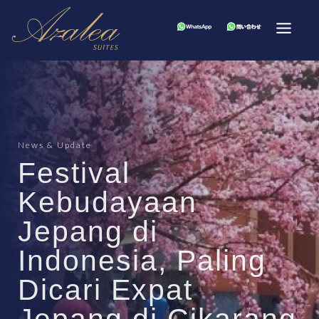
News & Update
Festival
Kebudayaan
Jepang di
Indonesia, Paling
Dicari Expat