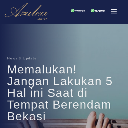
News & Update
Memalukan!
Jangan Lakukan 5
Hal ini Saat di
Tempat Berendam
Bekasi