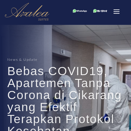
News & Update
Bebas COVID19,
Apartemen Tanpa
Corona di Cikarang
yang Efektif
Terapkan Protokol