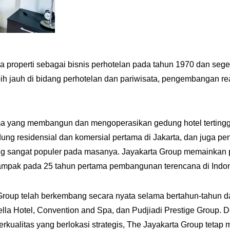
 properti sebagai bisnis perhotelan pada tahun 1970 dan sege
ih jauh di bidang perhotelan dan pariwisata, pengembangan rea
yang membangun dan mengoperasikan gedung hotel tertinggi d
g residensial dan komersial pertama di Jakarta, dan juga
 yang sangat populer pada masanya. Jayakarta Group memaink
ampak pada 25 tahun pertama pembangunan terencana di Indon
 Group telah berkembang secara nyata selama bertahun-tahun dan 
lla Hotel, Convention and Spa, dan Pudjiadi Prestige Group. 
i berkualitas yang berlokasi strategis, The Jayakarta Group teta