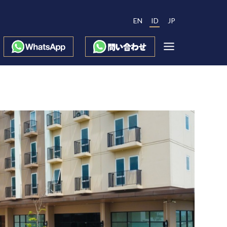
EN
ID
JP