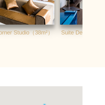
Corner Studio（38m²）
Suite Deluxe St