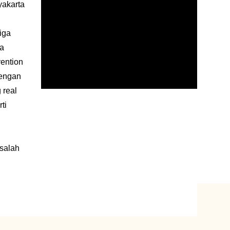
yakarta
iga
ta
vention
Dengan
 real
ti
u
salah