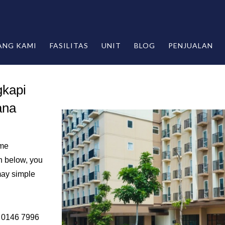
ANG KAMI
FASILITAS
UNIT
BLOG
PENJUALAN
gkapi
ana
ome
n below, you
may simple
6 0146 7996