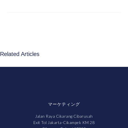
Related Articles
マーケティング
Jalan Raya Cikarang Cibarusah
Exit Tol Jakarta-Cikampek KM 28