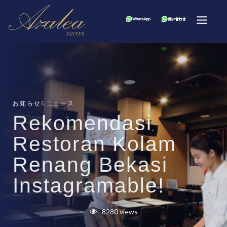
お知らせ&ニュース
Rekomendasi
Restoran Kolam
Renang Bekasi
Instagramable!
8280 views