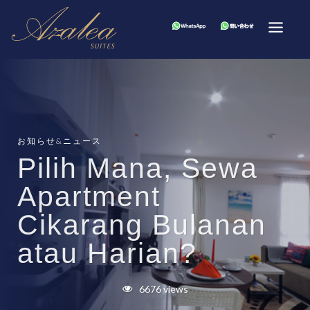
お知らせ&ニュース
Pilih Mana, Sewa
Apartment
Cikarang Bulanan
atau Harian?
6676 views