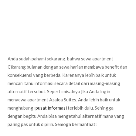
begitu, secara biaya cenderung lebih efisien dibanding dengan
menginap di hotel lho!
Meskipun fleksibilitas alternatif ini lebih tinggi, bukan berarti
Anda bisa benar-benar bebas untuk memutuskan penghentian
masa sewa ya. Karena terkadang ada biaya penalty jika ternyata
masa sewa Anda tidak sesuai dengan kontrak yang sudah
disepakati di awal.
Anda sudah pahami sekarang, bahwa sewa apartment
Cikarang bulanan dengan sewa harian membawa benefit dan
konsekuensi yang berbeda. Karenanya lebih baik untuk
mencari tahu informasi secara detail dari masing-masing
alternatif tersebut. Seperti misalnya jika Anda ingin
menyewa apartment Azalea Suites, Anda lebih baik untuk
menghubungi
pusat informasi
terlebih dulu. Sehingga
dengan begitu Anda bisa mengetahui alternatif mana yang
paling pas untuk dipilih. Semoga bermanfaat!