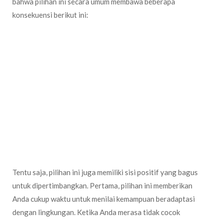
bahwa pilihan ini secara umum membawa beberapa
konsekuensi berikut ini:
Jangka waktu sewa secara bulanan membuat Anda harus siap
jika sewaktu-waktu terjadi kenaikan harga. Jadi misalnya bulan
pertama Anda mendapatkan harga sewa 30 juta, Anda tak bisa
protes jika bulan berikutnya tiba-tiba pemilik menaikannya
menjadi 35 juta. Mereka punya kewenangan tersebut tanpa
perlu memberikan alasan apapun.
Selain dari sisi harga, pemilik juga berwenang untuk sewaktu-
waktu melakukan pemberhentian masa sewa bulanan. Dimana
itu artinya Anda harus cukup fleksibel untuk melakukan
perpindahan tempat tinggal entah di bulan pertama, kedua dan
seterusnya. Anda tak bisa menuntut mereka karena memang
kontrak sewa bulanan akan berlaku dalam jangka waktu bulanan.
Tentu saja, pilihan ini juga memiliki sisi positif yang bagus
untuk dipertimbangkan. Pertama, pilihan ini memberikan
Anda cukup waktu untuk menilai kemampuan beradaptasi
dengan lingkungan. Ketika Anda merasa tidak cocok