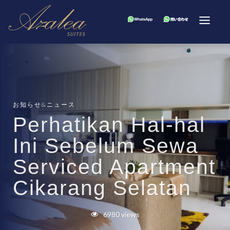
お知らせ&ニュース
Perhatikan Hal-hal
Ini Sebelum Sewa
Serviced Apartment
Cikarang Selatan
6980 views