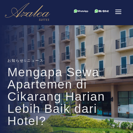
お知らせ&ニュース
Mengapa Sewa
Apartemen di
Cikarang Harian
Lebih Baik dari
Hotel?