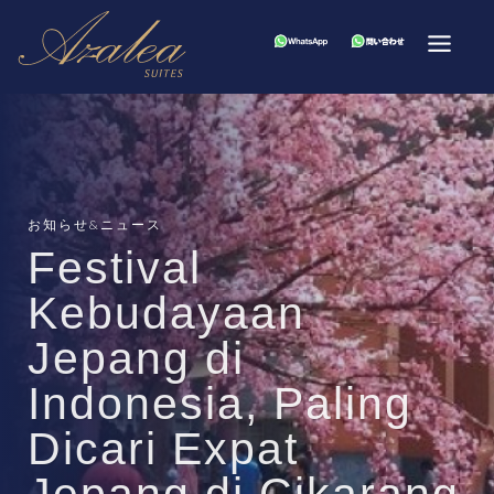
お知らせ&ニュース
Festival
Kebudayaan
Jepang di
Indonesia, Paling
Dicari Expat