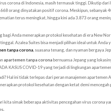
us corona di Indonesia, masih termasuk tinggi. Dikutip dari
1.668 orang dinyatakan positif corona. Meskipun, sebanyak 
matian terus meningkat, hingga kini ada 3.873 orang menin
ng bagi Anda menerapkan protokol kesehatan di era New Norma
tinggal. Azalea Suites bisa menjadi pilihan ideal untuk Anda 
men tanpa corona
, suasana tenang, dan nyaman bergaya Je
an
apartemen tanpa corona
bernuansa Jepang yang lokasiny
ADA KASUS COVID-19 yang terjadi di lingkungan apartemen 
adi? Hal ini tidak terlepas dari peran manajemen apartemen 
erapkan protokol kesehatan dengan ketat demi mencegah 
ari kita simak beberapa aktivitas pencegahan virus corona y
es.