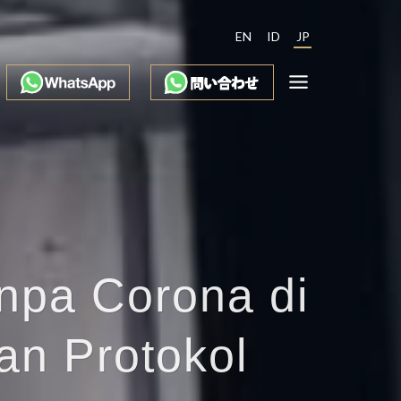
EN
ID
JP
npa Corona di
an Protokol