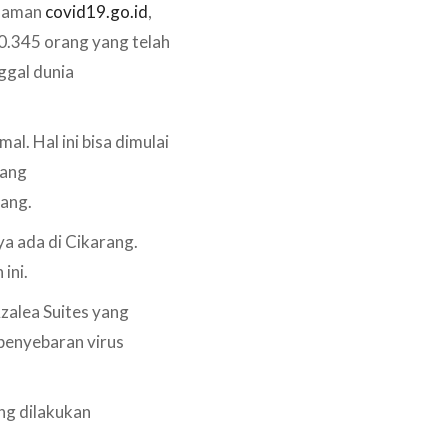
 laman
covid19.go.id
,
40.345 orang yang telah
ggal dunia
l. Hal ini bisa dimulai
yang
pang.
a ada di Cikarang.
ini.
Azalea Suites yang
penyebaran virus
ang dilakukan