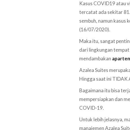
Kasus COVID19 atau vir
tercatat ada sekitar 8
sembuh, namun kasus ke
(16/07/2020).
Maka itu, sangat penti
dari lingkungan tempat 
mendambakan
aparte
Azalea Suites merupak
Hingga saat ini TIDAK 
Bagaimana itu bisa terj
mempersiapkan dan men
COVID-19.
Untuk lebih jelasnya, m
manajemen Azalea Suit